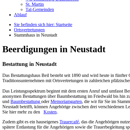
St. Martin
Tal-Gemeinden
Ablauf
Sie befinden sich hier: Startseite
Ortsvertretungen
Stammhaus in Neustadt
Beerdigungen in Neustadt
Bestattung in Neustadt
Das Bestattungshaus Beil besteht seit 1890 und wird heute in fünfte
Traditionsunternehmen mit Ortsvertretungen in zahlreichen pfälzisch
Das Leistungsspektrum beginnt mit dem ersten Anruf und umfasst Ber
anonymen Bestattungen über Baumbestattung im Friedwald bis hin zu
und
Baumbestattung
oder
Memoriamgarten
, die wir für Sie im Sta
Neustadt betrifft, können Angehörige zwischen drei verschiedenen Le
Sie hier mehr zu den
Kosten
.
Zudem gibt es ein hauseigenes
Trauercafé
, das die Angehörigen nutz
spätere Entlastung für die Angehörigen sowie die Trauerbegleitung spe