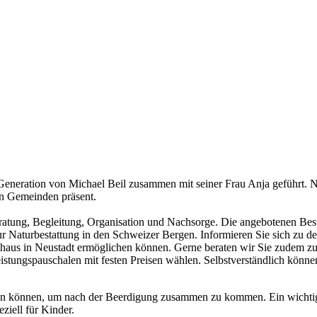
r Generation von Michael Beil zusammen mit seiner Frau Anja geführt.
en Gemeinden präsent.
atung, Begleitung, Organisation und Nachsorge. Die angebotenen Besta
r Naturbestattung in den Schweizer Bergen. Informieren Sie sich zu 
mmhaus in Neustadt ermöglichen können. Gerne beraten wir Sie zudem z
istungspauschalen mit festen Preisen wählen. Selbstverständlich könne
en können, um nach der Beerdigung zusammen zu kommen. Ein wichtiger 
ziell für Kinder.