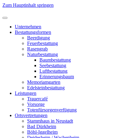
Zum Hauptinhalt springen
Unternehmen
Bestattungsformen
Beerdigung
Feuerbestattung
Rasengrab
Naturbestattung
Baumbestattung
Seebestattung
Luftbestattung
Erinnerungsbaum
Memoriamgarten
Edelsteinbestattung
Leistungen
Trauercafé
Vorsorge
Totenfürsorgenverfügung
Ortsvertretungen
Stammhaus in Neustadt
Bad Dürkheim
Böhl-Iggelheim
Deidesheim / Wachenheim