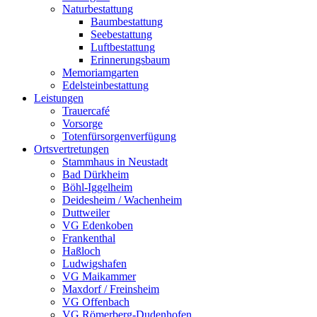
Naturbestattung
Baumbestattung
Seebestattung
Luftbestattung
Erinnerungsbaum
Memoriamgarten
Edelsteinbestattung
Leistungen
Trauercafé
Vorsorge
Totenfürsorgenverfügung
Ortsvertretungen
Stammhaus in Neustadt
Bad Dürkheim
Böhl-Iggelheim
Deidesheim / Wachenheim
Duttweiler
VG Edenkoben
Frankenthal
Haßloch
Ludwigshafen
VG Maikammer
Maxdorf / Freinsheim
VG Offenbach
VG Römerberg-Dudenhofen