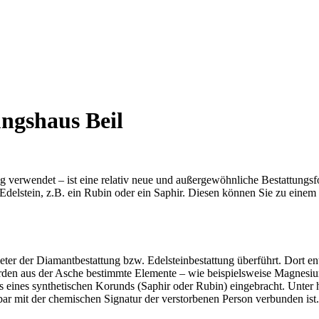
ungshaus Beil
g verwendet – ist eine relativ neue und außergewöhnliche Bestattungsf
n Edelstein, z.B. ein Rubin oder ein Saphir. Diesen können Sie zu ei
er der Diamantbestattung bzw. Edelsteinbestattung überführt. Dort ent
den aus der Asche bestimmte Elemente – wie beispielsweise Magnesium o
 eines synthetischen Korunds (Saphir oder Rubin) eingebracht. Unter h
bar mit der chemischen Signatur der verstorbenen Person verbunden ist.