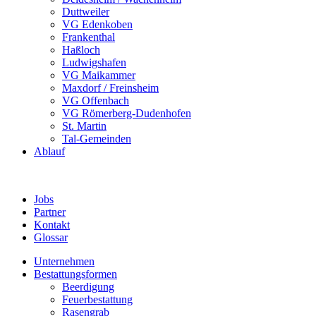
Duttweiler
VG Edenkoben
Frankenthal
Haßloch
Ludwigshafen
VG Maikammer
Maxdorf / Freinsheim
VG Offenbach
VG Römerberg-Dudenhofen
St. Martin
Tal-Gemeinden
Ablauf
Jobs
Partner
Kontakt
Glossar
Unternehmen
Bestattungsformen
Beerdigung
Feuerbestattung
Rasengrab