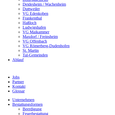
Deidesheim / Wachenheim
Duttweiler
VG Edenkoben
Frankenthal
Haßloch
Ludwigshafen
VG Maikammer
Maxdorf / Freinsheim
VG Offenbach
VG Römerberg-Dudenhofen
St. Martin
Tal-Gemeinden
Ablauf
Jobs
Partner
Kontakt
Glossar
Unternehmen
Bestattungsformen
Beerdigung
Feuerbestattung