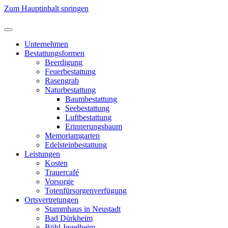
Zum Hauptinhalt springen
Unternehmen
Bestattungsformen
Beerdigung
Feuerbestattung
Rasengrab
Naturbestattung
Baumbestattung
Seebestattung
Luftbestattung
Erinnerungsbaum
Memoriamgarten
Edelsteinbestattung
Leistungen
Kosten
Trauercafé
Vorsorge
Totenfürsorgenverfügung
Ortsvertretungen
Stammhaus in Neustadt
Bad Dürkheim
Böhl-Iggelheim